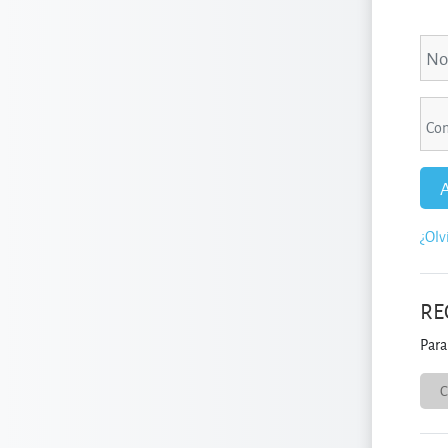
Salt
Nomb
Cont
¿Olv
RE
Para
C