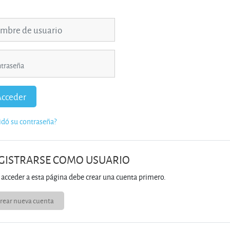
ar a creación de una nueva cuenta
re de usuario
raseña
Acceder
idó su contraseña?
GISTRARSE COMO USUARIO
 acceder a esta página debe crear una cuenta primero.
rear nueva cuenta